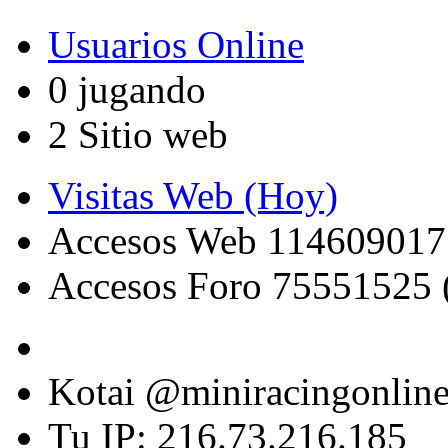
Usuarios Online
0 jugando
2 Sitio web
Visitas Web (Hoy)
Accesos Web 114609017
Accesos Foro 75551525 
Kotai @miniracingonlin
Tu IP: 216.73.216.185