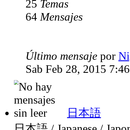
25
Temas
64
Mensajes
Último mensaje
por
Ni
Sab Feb 28, 2015 7:4
日本語
日本語 / Japanese / Japo