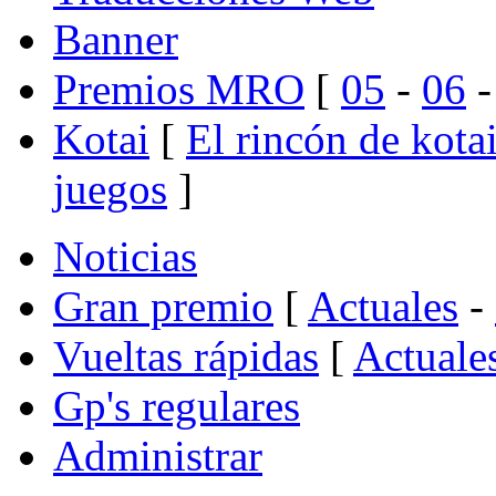
Banner
Premios MRO
[
05
-
06
Kotai
[
El rincón de kota
juegos
]
Noticias
Gran premio
[
Actuales
-
Vueltas rápidas
[
Actuale
Gp's regulares
Administrar