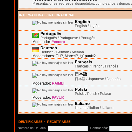
Presentaciones, regresos, despedidas, cumpleaños y demás 
INTERNATIONAL / INTERNACIONAL
English
English / Inglés
Português
Português / Portuguese / Portugés
Moderador:
Yentero
Deutsch
Deutsch / German / Alemán
Moderadores:
FLIP
,
MarcelP
,
tg1punkt2
Français
Français / French / Francés
日本語
日本語 / Japanese / Japonés
Moderador:
RAIMEI
Polski
Polski / Polish / Polaco
Moderador:
PAVLIK
Italiano
Italiano / Italian / Italiano
IDENTIFICARSE
•
REGISTRARSE
Nombre de Usuario:
Contraseña: