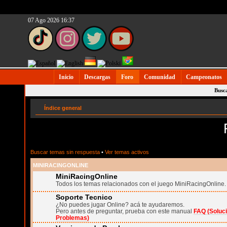
07 Ago 2026 16:37
Inicio
Descargas
Foro
Comunidad
Campeonatos
Busc
Índice general
Buscar temas sin respuesta
•
Ver temas activos
MINIRACINGONLINE
MiniRacingOnline
Todos los temas relacionados con el juego MiniRacingOnline.
Soporte Tecnico
¿No puedes jugar Online? acá te ayudaremos.
Pero antes de preguntar, prueba con este manual
FAQ (Soluc
Problemas)