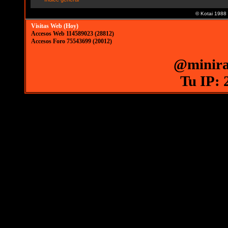
© Kotai 1988
Visitas Web (Hoy)
Accesos Web 114589023 (28812)
Accesos Foro 75543699 (20012)
@minira
Tu IP: 