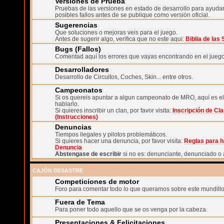
Versiones de Prueba
Pruebas de las versiones en estado de desarrollo para ayudar 
posibles fallos antes de se publique como versión oficial.
Sugerencias
Que soluciones o mejoras veis para el juego.
Antes de sugerir algo, verifica que no este aqui:
Biblia de las
Bugs (Fallos)
Comentad aquí los errores que vayas encontrando en el juego
Desarrolladores
Desarrollo de Circuitos, Coches, Skin... entre otros.
Campeonatos
Si os quereis apuntar a algun campeonato de MRO, aquí es el
hablarlo.
Si quieres inscribir un clan, por favor visita:
Inscripción de Cl
(Instrucciones)
Denuncias
Tiempos ilegales y pilotos problemáticos.
Si quieres hacer una denuncia, por favor visita:
Reglas para h
Denuncia
Abstengase de escribir
si no es: denunciante, denunciado o 
CAJÓN DESASTRE
Competiciones de motor
Foro para comentar todo lo que queramos sobre este mundillo
Fuera de Tema
Para poner todo aquello que se os venga por la cabeza.
Presentaciones & Felicitaciones