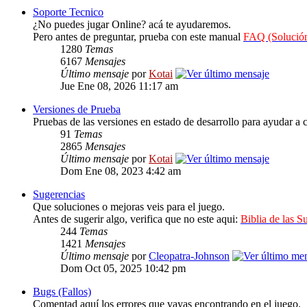
Soporte Tecnico
¿No puedes jugar Online? acá te ayudaremos.
Pero antes de preguntar, prueba con este manual
FAQ (Solución
1280
Temas
6167
Mensajes
Último mensaje
por
Kotai
Jue Ene 08, 2026 11:17 am
Versiones de Prueba
Pruebas de las versiones en estado de desarrollo para ayudar a c
91
Temas
2865
Mensajes
Último mensaje
por
Kotai
Dom Ene 08, 2023 4:42 am
Sugerencias
Que soluciones o mejoras veis para el juego.
Antes de sugerir algo, verifica que no este aqui:
Biblia de las S
244
Temas
1421
Mensajes
Último mensaje
por
Cleopatra-Johnson
Dom Oct 05, 2025 10:42 pm
Bugs (Fallos)
Comentad aquí los errores que vayas encontrando en el juego.