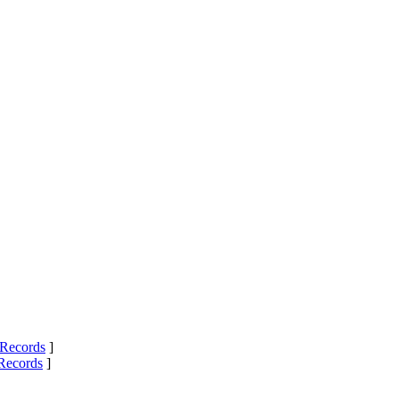
Records
]
Records
]