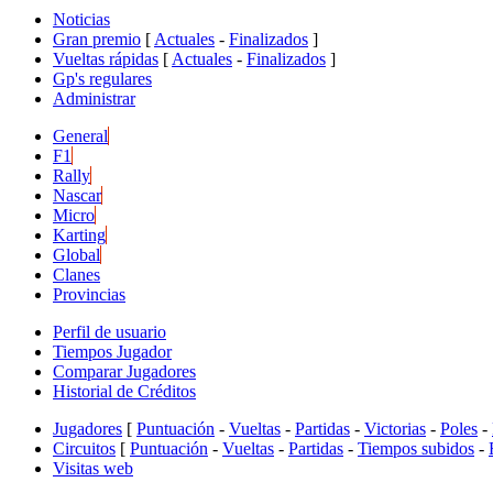
Noticias
Gran premio
[
Actuales
-
Finalizados
]
Vueltas rápidas
[
Actuales
-
Finalizados
]
Gp's regulares
Administrar
General
F1
Rally
Nascar
Micro
Karting
Global
Clanes
Provincias
Perfil de usuario
Tiempos Jugador
Comparar Jugadores
Historial de Créditos
Jugadores
[
Puntuación
-
Vueltas
-
Partidas
-
Victorias
-
Poles
-
Circuitos
[
Puntuación
-
Vueltas
-
Partidas
-
Tiempos subidos
-
Visitas web