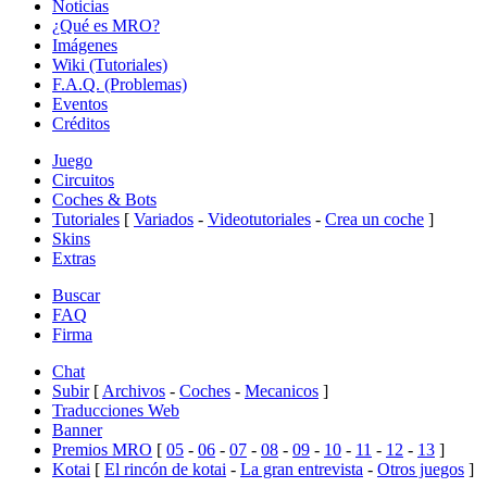
Noticias
¿Qué es MRO?
Imágenes
Wiki (Tutoriales)
F.A.Q. (Problemas)
Eventos
Créditos
Juego
Circuitos
Coches & Bots
Tutoriales
[
Variados
-
Videotutoriales
-
Crea un coche
]
Skins
Extras
Buscar
FAQ
Firma
Chat
Subir
[
Archivos
-
Coches
-
Mecanicos
]
Traducciones Web
Banner
Premios MRO
[
05
-
06
-
07
-
08
-
09
-
10
-
11
-
12
-
13
]
Kotai
[
El rincón de kotai
-
La gran entrevista
-
Otros juegos
]