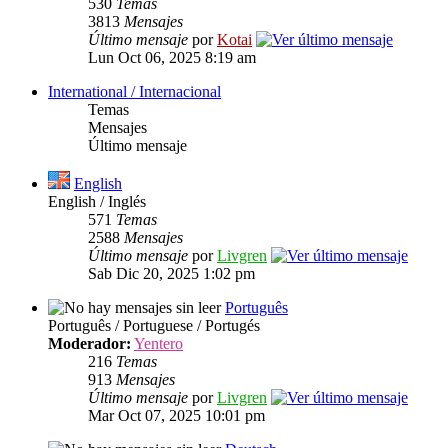
530
Temas
3813
Mensajes
Último mensaje
por
Kotai
Lun Oct 06, 2025 8:19 am
International / Internacional
Temas
Mensajes
Último mensaje
English
English / Inglés
571
Temas
2588
Mensajes
Último mensaje
por
Livgren
Sab Dic 20, 2025 1:02 pm
Português
Português / Portuguese / Portugés
Moderador:
Yentero
216
Temas
913
Mensajes
Último mensaje
por
Livgren
Mar Oct 07, 2025 10:01 pm