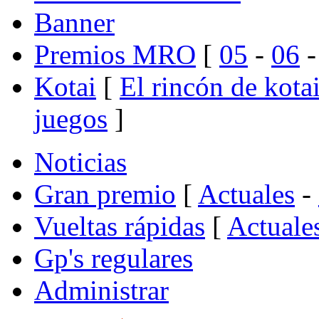
Banner
Premios MRO
[
05
-
06
Kotai
[
El rincón de kota
juegos
]
Noticias
Gran premio
[
Actuales
-
Vueltas rápidas
[
Actuale
Gp's regulares
Administrar