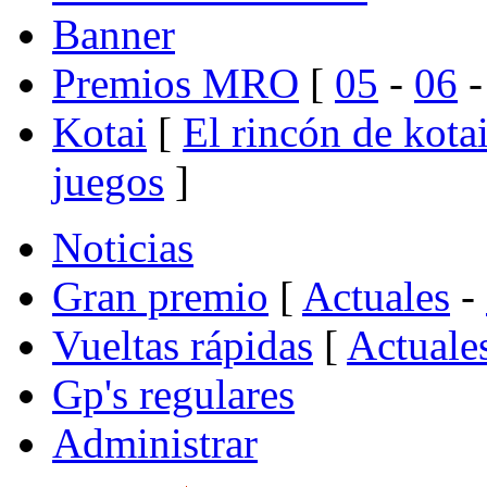
Banner
Premios MRO
[
05
-
06
Kotai
[
El rincón de kota
juegos
]
Noticias
Gran premio
[
Actuales
-
Vueltas rápidas
[
Actuale
Gp's regulares
Administrar