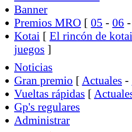
Banner
Premios MRO
[
05
-
06
Kotai
[
El rincón de kota
juegos
]
Noticias
Gran premio
[
Actuales
-
Vueltas rápidas
[
Actuale
Gp's regulares
Administrar