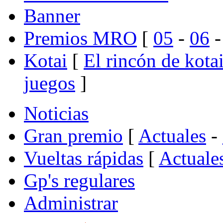
Banner
Premios MRO
[
05
-
06
Kotai
[
El rincón de kota
juegos
]
Noticias
Gran premio
[
Actuales
-
Vueltas rápidas
[
Actuale
Gp's regulares
Administrar