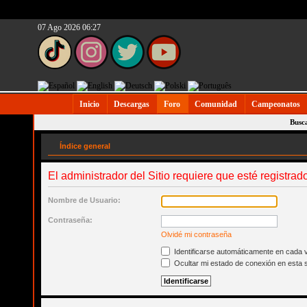
07 Ago 2026 06:27
Inicio
Descargas
Foro
Comunidad
Campeonatos
Busc
Índice general
El administrador del Sitio requiere que esté registrad
Nombre de Usuario:
Contraseña:
Olvidé mi contraseña
Identificarse automáticamente en cada v
Ocultar mi estado de conexión en esta 