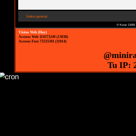
Índice general
© Kotai 1988
Visitas Web (Hoy)
Accesos Web 114573249 (13038)
Accesos Foro 75535501 (11814)
@minira
Tu IP: 