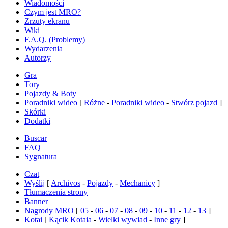
Wiadomości
Czym jest MRO?
Zrzuty ekranu
Wiki
F.A.Q. (Problemy)
Wydarzenia
Autorzy
Gra
Tory
Pojazdy & Boty
Poradniki wideo
[
Różne
-
Poradniki wideo
-
Stwórz pojazd
]
Skórki
Dodatki
Buscar
FAQ
Sygnatura
Czat
Wyślij
[
Archivos
-
Pojazdy
-
Mechanicy
]
Tłumaczenia strony
Banner
Nagrody MRO
[
05
-
06
-
07
-
08
-
09
-
10
-
11
-
12
-
13
]
Kotai
[
Kącik Kotaia
-
Wielki wywiad
-
Inne gry
]