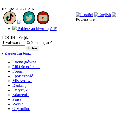
07 Ago 2026 13:16
Pobierz grę
Pobierz archiwum (ZIP)
LOGIN - Wejdź
Zapamiętać?
•
Zarejestruj teraz
Strona główna
Pliki do pobrania
Forum
Społeczność
Mistrzostwa
Ranking
Statystyki
Zdarzenia
Prasa
Wersje
Gry online