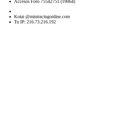
Accesos Foro 75542751 (19064)
Kotai @miniracingonline.com
Tu IP: 216.73.216.192