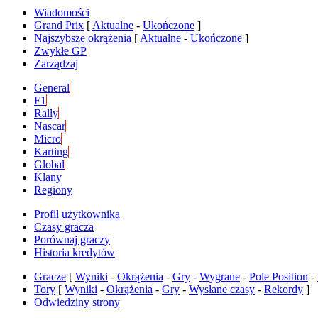
Wiadomości
Grand Prix
[
Aktualne
-
Ukończone
]
Najszybsze okrążenia
[
Aktualne
-
Ukończone
]
Zwykłe GP
Zarządzaj
General
F1
Rally
Nascar
Micro
Karting
Global
Klany
Regiony
Profil użytkownika
Czasy gracza
Porównaj graczy
Historia kredytów
Gracze
[
Wyniki
-
Okrążenia
-
Gry
-
Wygrane
-
Pole Position
-
Tory
[
Wyniki
-
Okrążenia
-
Gry
-
Wysłane czasy
-
Rekordy
]
Odwiedziny strony