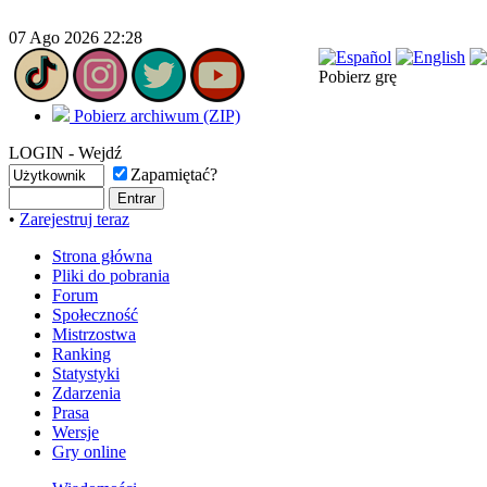
07 Ago 2026 22:28
Pobierz grę
Pobierz archiwum (ZIP)
LOGIN - Wejdź
Zapamiętać?
•
Zarejestruj teraz
Strona główna
Pliki do pobrania
Forum
Społeczność
Mistrzostwa
Ranking
Statystyki
Zdarzenia
Prasa
Wersje
Gry online