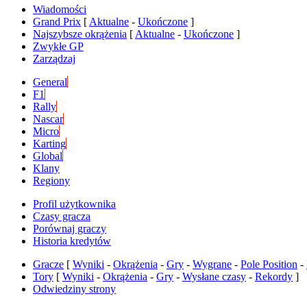
Wiadomości
Grand Prix
[
Aktualne
-
Ukończone
]
Najszybsze okrążenia
[
Aktualne
-
Ukończone
]
Zwykłe GP
Zarządzaj
General
F1
Rally
Nascar
Micro
Karting
Global
Klany
Regiony
Profil użytkownika
Czasy gracza
Porównaj graczy
Historia kredytów
Gracze
[
Wyniki
-
Okrążenia
-
Gry
-
Wygrane
-
Pole Position
-
Tory
[
Wyniki
-
Okrążenia
-
Gry
-
Wysłane czasy
-
Rekordy
]
Odwiedziny strony