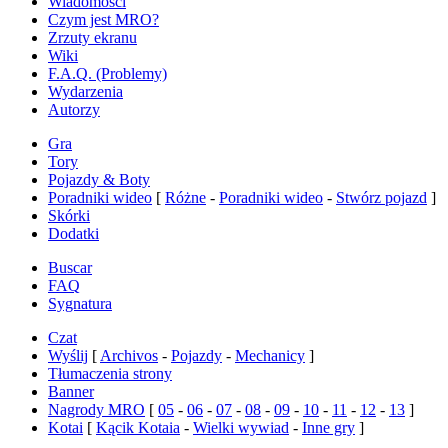
Wiadomości
Czym jest MRO?
Zrzuty ekranu
Wiki
F.A.Q. (Problemy)
Wydarzenia
Autorzy
Gra
Tory
Pojazdy & Boty
Poradniki wideo
[
Różne
-
Poradniki wideo
-
Stwórz pojazd
]
Skórki
Dodatki
Buscar
FAQ
Sygnatura
Czat
Wyślij
[
Archivos
-
Pojazdy
-
Mechanicy
]
Tłumaczenia strony
Banner
Nagrody MRO
[
05
-
06
-
07
-
08
-
09
-
10
-
11
-
12
-
13
]
Kotai
[
Kącik Kotaia
-
Wielki wywiad
-
Inne gry
]