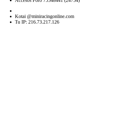
Accesos Foro 75548441 (24754)
Kotai @miniracingonline.com
Tu IP: 216.73.217.126