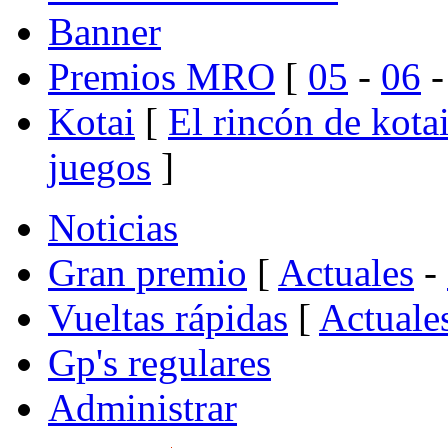
Banner
Premios MRO
[
05
-
06
Kotai
[
El rincón de kota
juegos
]
Noticias
Gran premio
[
Actuales
-
Vueltas rápidas
[
Actuale
Gp's regulares
Administrar