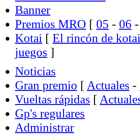
Banner
Premios MRO
[
05
-
06
Kotai
[
El rincón de kota
juegos
]
Noticias
Gran premio
[
Actuales
-
Vueltas rápidas
[
Actuale
Gp's regulares
Administrar