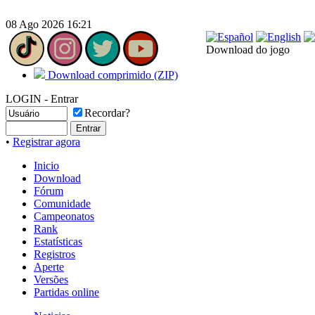
08 Ago 2026 16:21
Download do jogo
Download comprimido (ZIP)
LOGIN - Entrar
Recordar?
•
Registrar agora
Inicio
Download
Fórum
Comunidade
Campeonatos
Rank
Estatísticas
Registros
Aperte
Versões
Partidas online