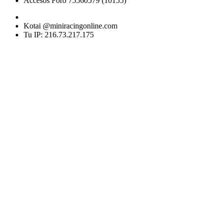
Accesos Foro 75560579 (10155)
Kotai @miniracingonline.com
Tu IP: 216.73.217.175