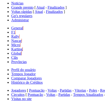
Noticias
Grande premio
[
Atual
-
Finalizados
]
Voltas rápidas
[
Atual
-
Finalizados
]
Gp's regulares
Administrar
General
F1
Rally
Nascar
Micro
Karting
Global
Clãs
Províncias
Perfil do usuário
Tempos Jogador
Comparar Jogadores
Histórico de Créditos
Jogadores
[
Pontuação
-
Voltas
-
Partidas
-
Vitorias
-
Poles
-
Re
Circuitos
[
Pontuação
-
Voltas
-
Partidas
-
Tempos Atualizados
Visitas no site