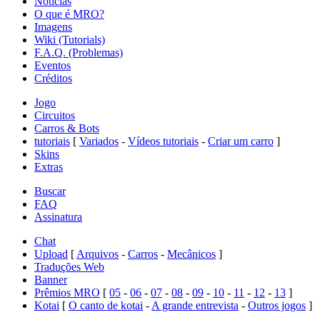
Noticias
O que é MRO?
Imagens
Wiki (Tutorials)
F.A.Q. (Problemas)
Eventos
Créditos
Jogo
Circuitos
Carros & Bots
tutoriais
[
Variados
-
Vídeos tutoriais
-
Criar um carro
]
Skins
Extras
Buscar
FAQ
Assinatura
Chat
Upload
[
Arquivos
-
Carros
-
Mecânicos
]
Traduções Web
Banner
Prêmios MRO
[
05
-
06
-
07
-
08
-
09
-
10
-
11
-
12
-
13
]
Kotai
[
O canto de kotai
-
A grande entrevista
-
Outros jogos
]