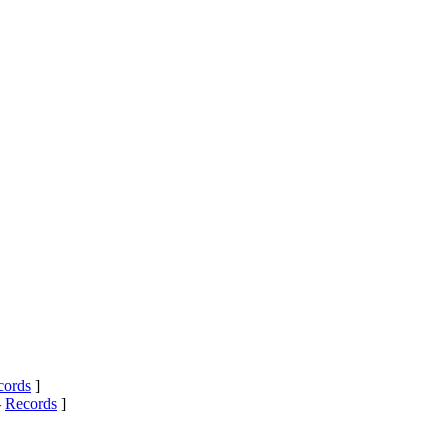
cords
]
-
Records
]