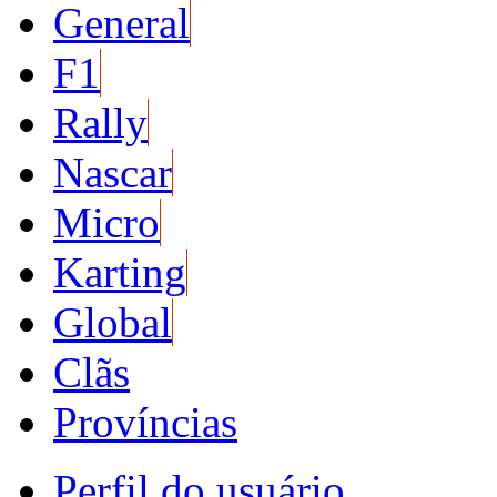
General
F1
Rally
Nascar
Micro
Karting
Global
Clãs
Províncias
Perfil do usuário