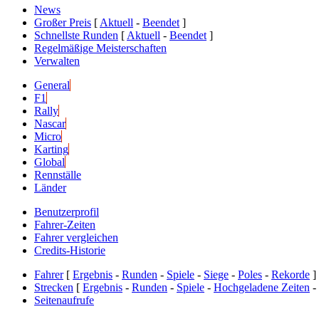
News
Großer Preis
[
Aktuell
-
Beendet
]
Schnellste Runden
[
Aktuell
-
Beendet
]
Regelmäßige Meisterschaften
Verwalten
General
F1
Rally
Nascar
Micro
Karting
Global
Rennställe
Länder
Benutzerprofil
Fahrer-Zeiten
Fahrer vergleichen
Credits-Historie
Fahrer
[
Ergebnis
-
Runden
-
Spiele
-
Siege
-
Poles
-
Rekorde
]
Strecken
[
Ergebnis
-
Runden
-
Spiele
-
Hochgeladene Zeiten
-
Seitenaufrufe