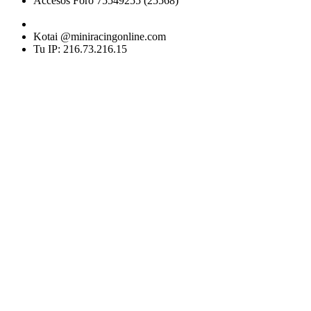
Accesos Foro 75549255 (25568)
Kotai @miniracingonline.com
Tu IP: 216.73.216.15