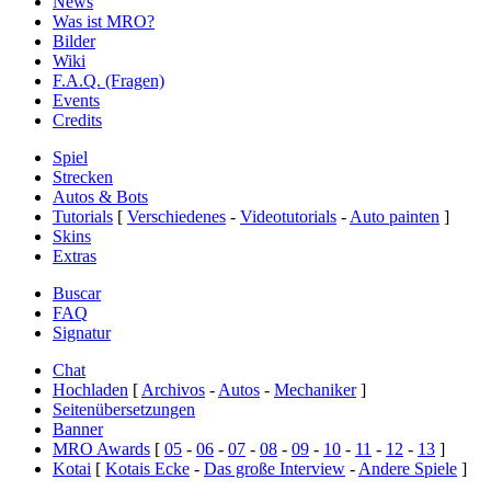
News
Was ist MRO?
Bilder
Wiki
F.A.Q. (Fragen)
Events
Credits
Spiel
Strecken
Autos & Bots
Tutorials
[
Verschiedenes
-
Videotutorials
-
Auto painten
]
Skins
Extras
Buscar
FAQ
Signatur
Chat
Hochladen
[
Archivos
-
Autos
-
Mechaniker
]
Seitenübersetzungen
Banner
MRO Awards
[
05
-
06
-
07
-
08
-
09
-
10
-
11
-
12
-
13
]
Kotai
[
Kotais Ecke
-
Das große Interview
-
Andere Spiele
]