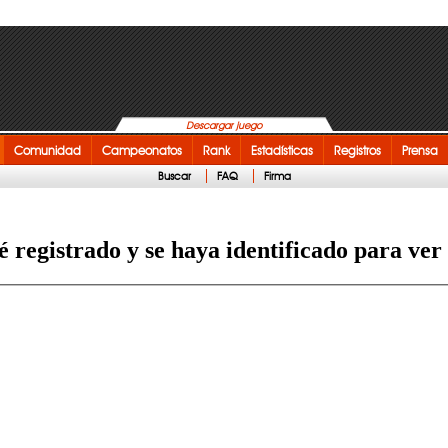
Descargar juego
Comunidad
Campeonatos
Rank
Estadísticas
Registros
Prensa
Buscar
FAQ
Firma
é registrado y se haya identificado para ver