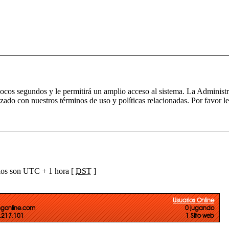
 pocos segundos y le permitirá un amplio acceso al sistema. La Administ
izado con nuestros términos de uso y políticas relacionadas. Por favor le
ios son UTC + 1 hora [
DST
]
Usuarios Online
ngonline.com
0 jugando
3.217.101
1 Sitio web