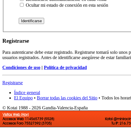
Ocultar mi estado de conexión en esta sesión
Registrarse
Para autenticarse debe estar registrado. Registrarse tomará solo unos
usuarios registrados. Antes de identificarse asegúrese de estar familiar
Condiciones de uso
|
Política de privacidad
Registrarse
Índice general
El Equipo
•
Borrar todas las cookies del Sitio
• Todos los horar
© Kotai 1988 - 2026 Gandia-Valencia-España
Visitas Web (Hoy)
Accesos Web 114565739 (5528)
Kotai @miniraci
Accesos Foro 75527392 (3705)
Tu IP: 216.7