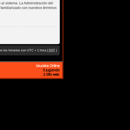
 al sistema. La Administración del
 familiarizado con nuestros términos
s los horarios son UTC + 1 hora [
DST
]
Usuarios Online
0 jugando
2 Sitio web