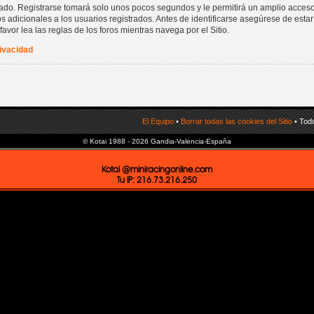
rado. Registrarse tomará solo unos pocos segundos y le permitirá un amplio acceso
 adicionales a los usuarios registrados. Antes de identificarse asegúrese de estar
favor lea las reglas de los foros mientras navega por el Sitio.
rivacidad
El Equipo
•
Borrar todas las cookies del Sitio
• Todo
© Kotai 1988 - 2026 Gandia-Valencia-España
Kotai @miniracingonline.com
Tu IP: 216.73.216.250