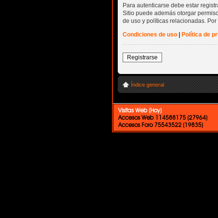
Para autenticarse debe estar regist
Sitio puede además otorgar permisos
de uso y políticas relacionadas. Por 
Condiciones de uso
|
Política de p
Registrarse
Índice general
Visitas Web (Hoy)
Accesos Web 114588175 (27964)
Accesos Foro 75543522 (19835)