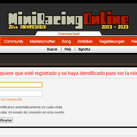
Download Spiel
Community
Meisterschaften
Rang
Statistiken
Registrierungen
Pre
Buscar
FAQ
Signatur
equiere que esté registrado y se haya identificado para ver la n
 mi contraseña
ntificarse automáticamente en cada visita
ultar mi estado de conexión en esta sesión