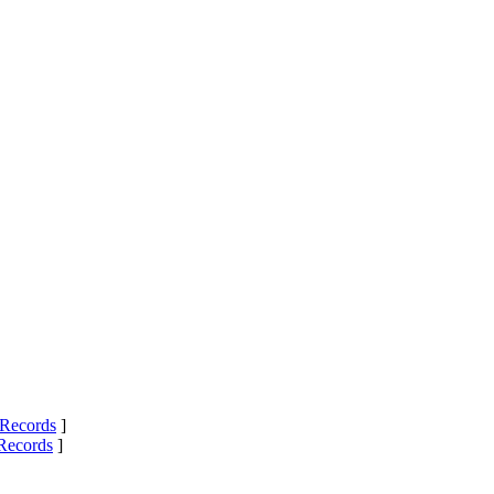
Records
]
Records
]