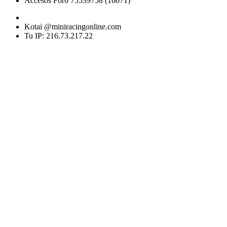
Accesos Foro 75539758 (16071)
Kotai @miniracingonline.com
Tu IP: 216.73.217.22