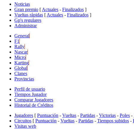
Noticias
Gran premio
[
Actuales
-
Finalizados
]
Vueltas rápidas
[
Actuales
-
Finalizados
]
Gp's regulares
Administrar
General
F1
Rally
Nascar
Micro
Karting
Global
Clanes
Provincias
Perfil de usuario
Tiempos Jugador
Comparar Jugadores
Historial de Créditos
Jugadores
[
Puntuación
-
Vueltas
-
Partidas
-
Victorias
-
Poles
-
Circuitos
[
Puntuación
-
Vueltas
-
Partidas
-
Tiempos subidos
-
Visitas web