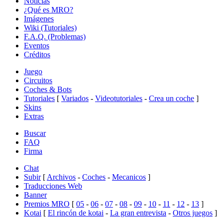
Noticias
¿Qué es MRO?
Imágenes
Wiki (Tutoriales)
F.A.Q. (Problemas)
Eventos
Créditos
Juego
Circuitos
Coches & Bots
Tutoriales
[
Variados
-
Videotutoriales
-
Crea un coche
]
Skins
Extras
Buscar
FAQ
Firma
Chat
Subir
[
Archivos
-
Coches
-
Mecanicos
]
Traducciones Web
Banner
Premios MRO
[
05
-
06
-
07
-
08
-
09
-
10
-
11
-
12
-
13
]
Kotai
[
El rincón de kotai
-
La gran entrevista
-
Otros juegos
]