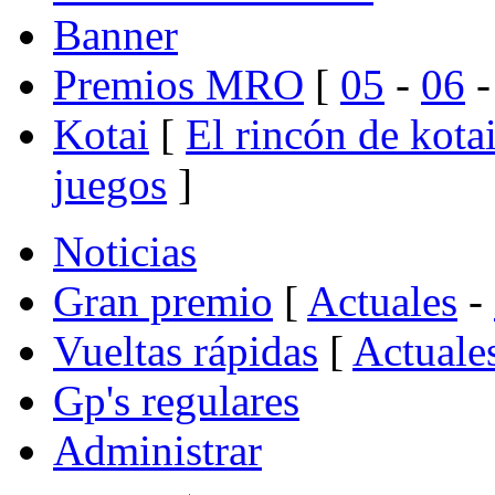
Banner
Premios MRO
[
05
-
06
Kotai
[
El rincón de kota
juegos
]
Noticias
Gran premio
[
Actuales
-
Vueltas rápidas
[
Actuale
Gp's regulares
Administrar