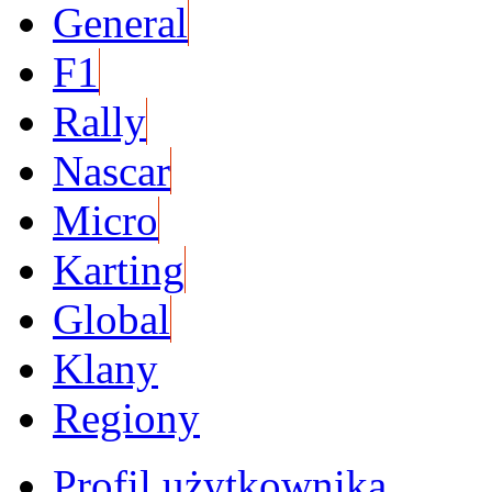
General
F1
Rally
Nascar
Micro
Karting
Global
Klany
Regiony
Profil użytkownika