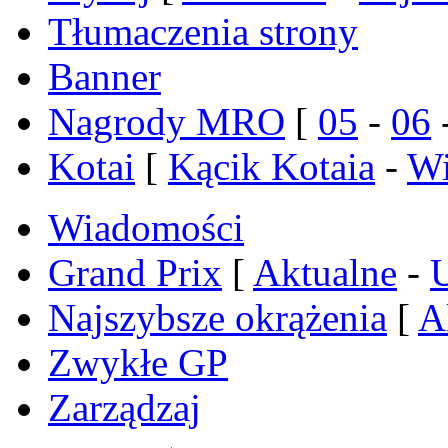
Tłumaczenia strony
Banner
Nagrody MRO
[
05
-
06
Kotai
[
Kącik Kotaia
-
Wi
Wiadomości
Grand Prix
[
Aktualne
-
Najszybsze okrążenia
[
A
Zwykłe GP
Zarządzaj