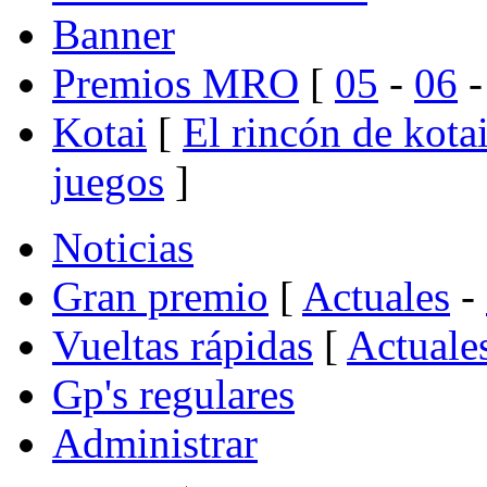
Banner
Premios MRO
[
05
-
06
Kotai
[
El rincón de kota
juegos
]
Noticias
Gran premio
[
Actuales
-
Vueltas rápidas
[
Actuale
Gp's regulares
Administrar