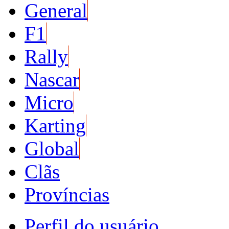
General
F1
Rally
Nascar
Micro
Karting
Global
Clãs
Províncias
Perfil do usuário