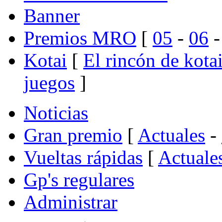
Banner
Premios MRO
[
05
-
06
Kotai
[
El rincón de kota
juegos
]
Noticias
Gran premio
[
Actuales
-
Vueltas rápidas
[
Actuale
Gp's regulares
Administrar