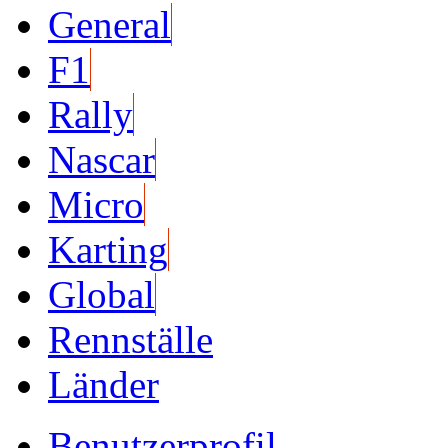
General
F1
Rally
Nascar
Micro
Karting
Global
Rennställe
Länder
Benutzerprofil