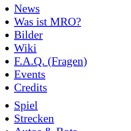
News
Was ist MRO?
Bilder
Wiki
F.A.Q. (Fragen)
Events
Credits
Spiel
Strecken