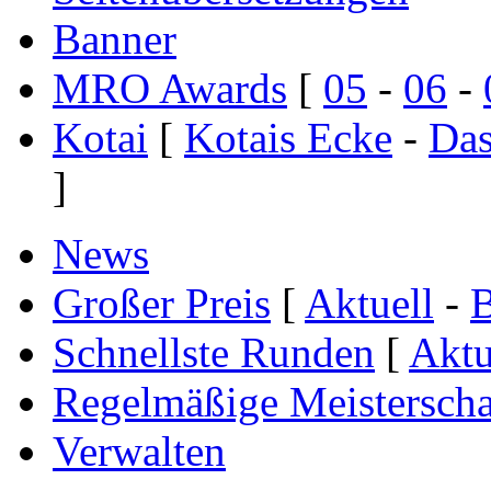
Banner
MRO Awards
[
05
-
06
-
Kotai
[
Kotais Ecke
-
Das
]
News
Großer Preis
[
Aktuell
-
B
Schnellste Runden
[
Aktu
Regelmäßige Meisterscha
Verwalten