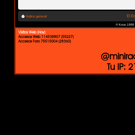
El E
Índice general
© Kotai 1988
Visitas Web (Hoy)
Accesos Web 114538807 (55227)
Accesos Foro 75515004 (28360)
@minira
Tu IP: 