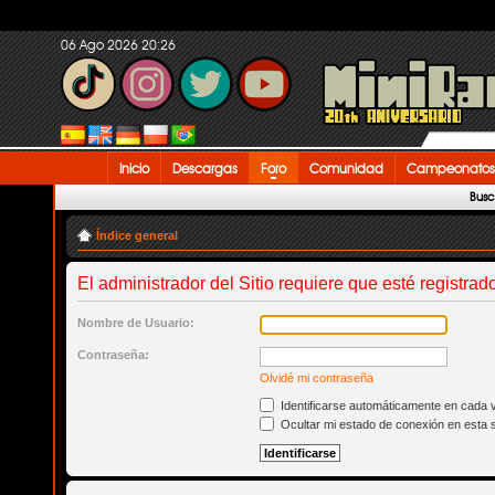
06 Ago 2026 20:26
Inicio
Descargas
Foro
Comunidad
Campeonatos
Busc
Índice general
El administrador del Sitio requiere que esté registrado
Nombre de Usuario:
Contraseña:
Olvidé mi contraseña
Identificarse automáticamente en cada v
Ocultar mi estado de conexión en esta 