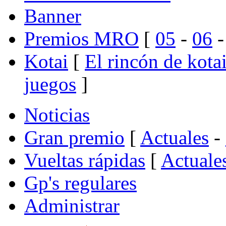
Banner
Premios MRO
[
05
-
06
Kotai
[
El rincón de kota
juegos
]
Noticias
Gran premio
[
Actuales
-
Vueltas rápidas
[
Actuale
Gp's regulares
Administrar