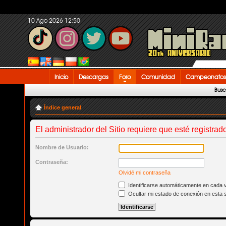
10 Ago 2026 12:50
Inicio
Descargas
Foro
Comunidad
Campeonatos
Busc
Índice general
El administrador del Sitio requiere que esté registrado
Nombre de Usuario:
Contraseña:
Olvidé mi contraseña
Identificarse automáticamente en cada v
Ocultar mi estado de conexión en esta 