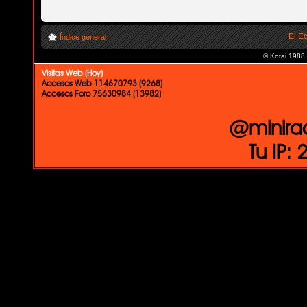
El E
Índice general
© Kotai 1988
Visitas Web (Hoy)
Accesos Web 114670793 (9268)
Accesos Foro 75630984 (13982)
@minira
Tu IP: