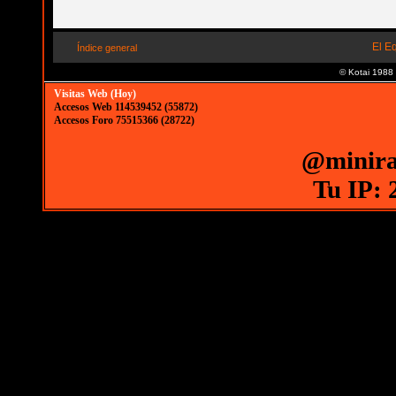
El E
Índice general
© Kotai 1988
Visitas Web (Hoy)
Accesos Web 114539452 (55872)
Accesos Foro 75515366 (28722)
@minira
Tu IP: 