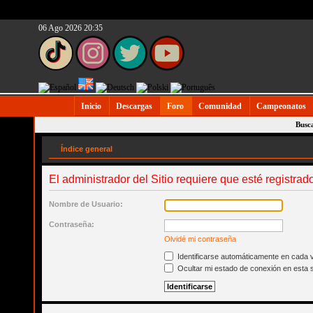
06 Ago 2026 20:35
Inicio
Descargas
Foro
Comunidad
Campeonatos
Busc
Índice general
El administrador del Sitio requiere que esté registrado
Nombre de Usuario:
Contraseña:
Olvidé mi contraseña
Identificarse automáticamente en cada v
Ocultar mi estado de conexión en esta 