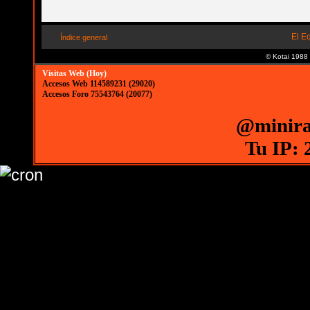
El E
Índice general
© Kotai 1988
Visitas Web (Hoy)
Accesos Web 114589231 (29020)
Accesos Foro 75543764 (20077)
@minira
Tu IP: 