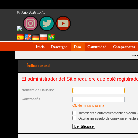
07 Ago 2026 16:43
Inicio
Descargas
Foro
Comunidad
Campeonatos
Busc
Índice general
El administrador del Sitio requiere que esté registrado
Nombre de Usuario:
Contraseña:
Olvidé mi contraseña
Identificarse automáticamente en cada v
Ocultar mi estado de conexión en esta 