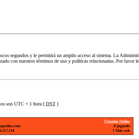
 pocos segundos y le permitirá un amplio acceso al sistema. La Administ
izado con nuestros términos de uso y políticas relacionadas. Por favor le
ios son UTC + 1 hora [
DST
]
Usuarios Online
ngonline.com
0 jugando
3.217.134
1 Sitio web