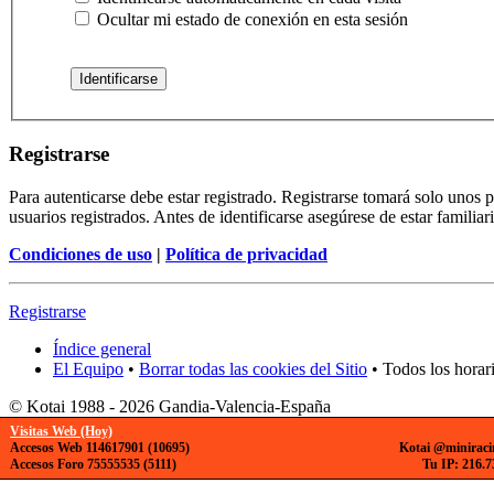
Ocultar mi estado de conexión en esta sesión
Registrarse
Para autenticarse debe estar registrado. Registrarse tomará solo unos
usuarios registrados. Antes de identificarse asegúrese de estar familiar
Condiciones de uso
|
Política de privacidad
Registrarse
Índice general
El Equipo
•
Borrar todas las cookies del Sitio
• Todos los horar
© Kotai 1988 - 2026 Gandia-Valencia-España
Visitas Web (Hoy)
Accesos Web 114617901 (10695)
Kotai @miniraci
Accesos Foro 75555535 (5111)
Tu IP: 216.7