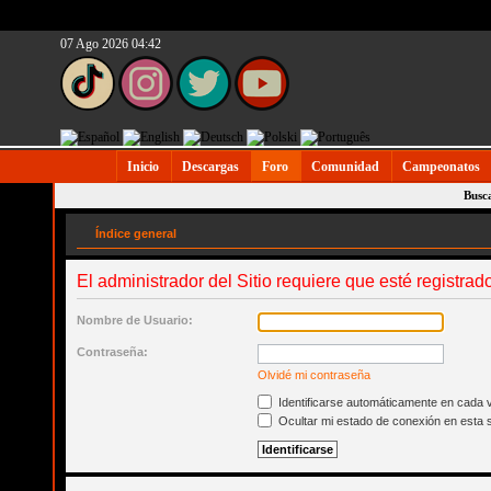
07 Ago 2026 04:42
Inicio
Descargas
Foro
Comunidad
Campeonatos
Busc
Índice general
El administrador del Sitio requiere que esté registrado
Nombre de Usuario:
Contraseña:
Olvidé mi contraseña
Identificarse automáticamente en cada v
Ocultar mi estado de conexión en esta 