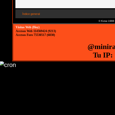
Índice general
© Kotai 1988
Visitas Web (Hoy)
Accesos Web 114569424 (9213)
Accesos Foro 75530517 (6830)
@minira
Tu IP: