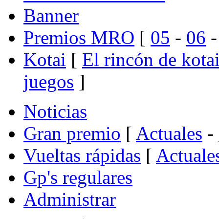
Banner
Premios MRO
[
05
-
06
Kotai
[
El rincón de kota
juegos
]
Noticias
Gran premio
[
Actuales
-
Vueltas rápidas
[
Actuale
Gp's regulares
Administrar