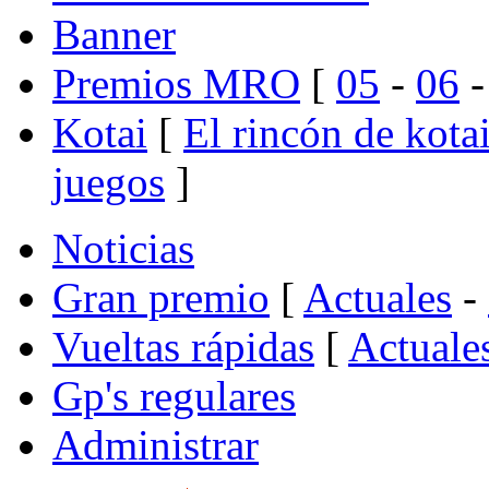
Banner
Premios MRO
[
05
-
06
Kotai
[
El rincón de kota
juegos
]
Noticias
Gran premio
[
Actuales
-
Vueltas rápidas
[
Actuale
Gp's regulares
Administrar