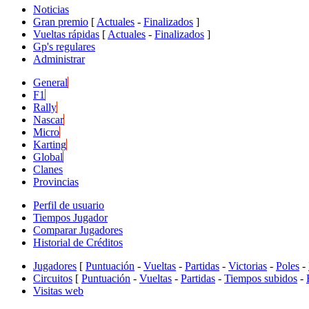
Noticias
Gran premio
[
Actuales
-
Finalizados
]
Vueltas rápidas
[
Actuales
-
Finalizados
]
Gp's regulares
Administrar
General
F1
Rally
Nascar
Micro
Karting
Global
Clanes
Provincias
Perfil de usuario
Tiempos Jugador
Comparar Jugadores
Historial de Créditos
Jugadores
[
Puntuación
-
Vueltas
-
Partidas
-
Victorias
-
Poles
-
Circuitos
[
Puntuación
-
Vueltas
-
Partidas
-
Tiempos subidos
-
Visitas web