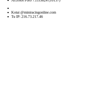
Accesos Foro 75533824 (10137)
Kotai @miniracingonline.com
Tu IP: 216.73.217.46