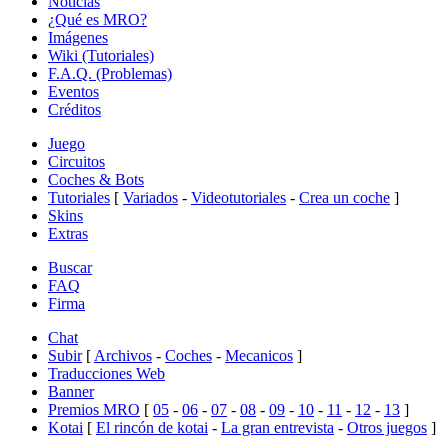
Noticias
¿Qué es MRO?
Imágenes
Wiki (Tutoriales)
F.A.Q. (Problemas)
Eventos
Créditos
Juego
Circuitos
Coches & Bots
Tutoriales
[
Variados
-
Videotutoriales
-
Crea un coche
]
Skins
Extras
Buscar
FAQ
Firma
Chat
Subir
[
Archivos
-
Coches
-
Mecanicos
]
Traducciones Web
Banner
Premios MRO
[
05
-
06
-
07
-
08
-
09
-
10
-
11
-
12
-
13
]
Kotai
[
El rincón de kotai
-
La gran entrevista
-
Otros juegos
]