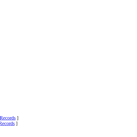
Records
]
Records
]