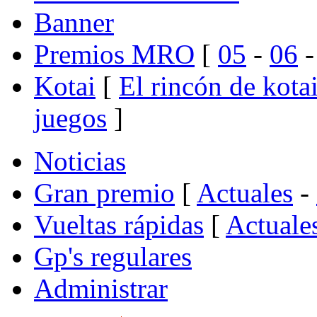
Banner
Premios MRO
[
05
-
06
Kotai
[
El rincón de kota
juegos
]
Noticias
Gran premio
[
Actuales
-
Vueltas rápidas
[
Actuale
Gp's regulares
Administrar