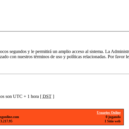
 pocos segundos y le permitirá un amplio acceso al sistema. La Administ
izado con nuestros términos de uso y políticas relacionadas. Por favor le
ios son UTC + 1 hora [
DST
]
Usuarios Online
ngonline.com
0 jugando
73.217.95
1 Sitio web