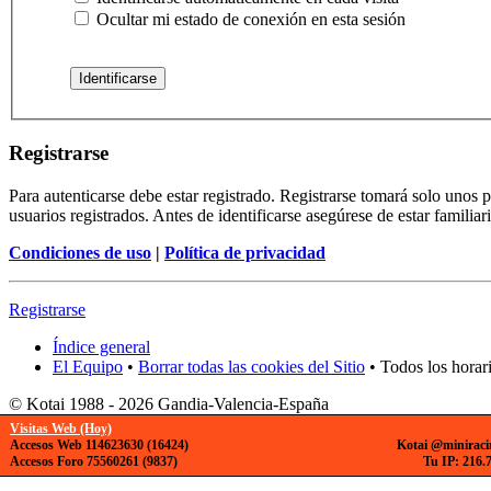
Ocultar mi estado de conexión en esta sesión
Registrarse
Para autenticarse debe estar registrado. Registrarse tomará solo unos
usuarios registrados. Antes de identificarse asegúrese de estar familiar
Condiciones de uso
|
Política de privacidad
Registrarse
Índice general
El Equipo
•
Borrar todas las cookies del Sitio
• Todos los horar
© Kotai 1988 - 2026 Gandia-Valencia-España
Visitas Web (Hoy)
Accesos Web 114623630 (16424)
Kotai @miniraci
Accesos Foro 75560261 (9837)
Tu IP: 216.