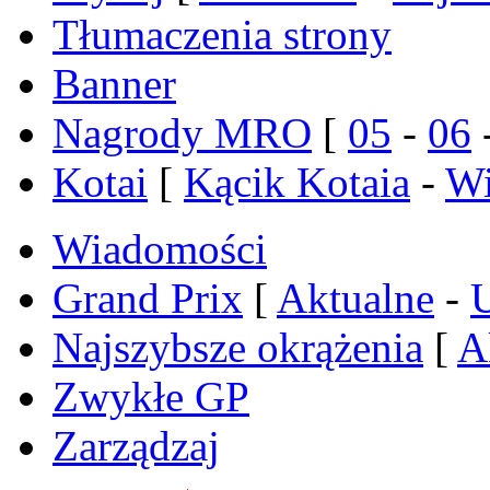
Tłumaczenia strony
Banner
Nagrody MRO
[
05
-
06
Kotai
[
Kącik Kotaia
-
Wi
Wiadomości
Grand Prix
[
Aktualne
-
Najszybsze okrążenia
[
A
Zwykłe GP
Zarządzaj