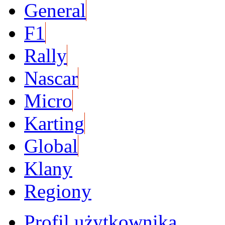
General
F1
Rally
Nascar
Micro
Karting
Global
Klany
Regiony
Profil użytkownika