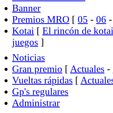
Banner
Premios MRO
[
05
-
06
Kotai
[
El rincón de kota
juegos
]
Noticias
Gran premio
[
Actuales
-
Vueltas rápidas
[
Actuale
Gp's regulares
Administrar