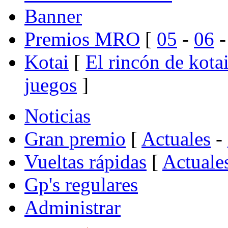
Banner
Premios MRO
[
05
-
06
Kotai
[
El rincón de kota
juegos
]
Noticias
Gran premio
[
Actuales
-
Vueltas rápidas
[
Actuale
Gp's regulares
Administrar