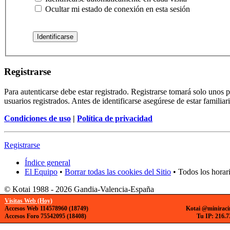
Ocultar mi estado de conexión en esta sesión
Registrarse
Para autenticarse debe estar registrado. Registrarse tomará solo unos
usuarios registrados. Antes de identificarse asegúrese de estar familiar
Condiciones de uso
|
Política de privacidad
Registrarse
Índice general
El Equipo
•
Borrar todas las cookies del Sitio
• Todos los horar
© Kotai 1988 - 2026 Gandia-Valencia-España
Visitas Web (Hoy)
Accesos Web 114578960 (18749)
Kotai @miniraci
Accesos Foro 75542095 (18408)
Tu IP: 216.7