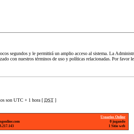
 pocos segundos y le permitirá un amplio acceso al sistema. La Administ
izado con nuestros términos de uso y políticas relacionadas. Por favor le
ios son UTC + 1 hora [
DST
]
Usuarios Online
ngonline.com
0 jugando
3.217.143
1 Sitio web