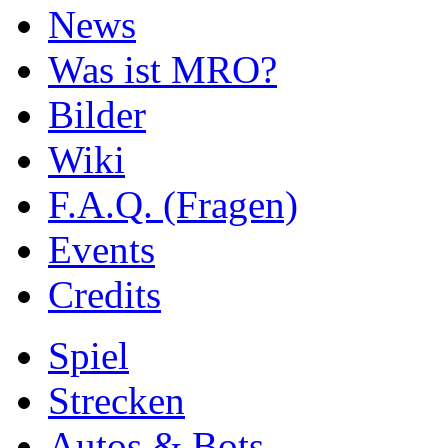
News
Was ist MRO?
Bilder
Wiki
F.A.Q. (Fragen)
Events
Credits
Spiel
Strecken
Autos & Bots