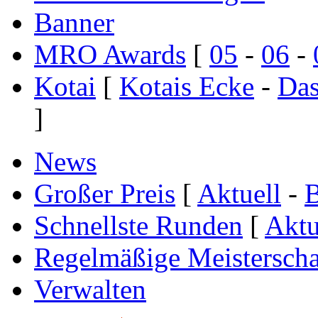
Banner
MRO Awards
[
05
-
06
-
Kotai
[
Kotais Ecke
-
Das
]
News
Großer Preis
[
Aktuell
-
B
Schnellste Runden
[
Aktu
Regelmäßige Meisterscha
Verwalten