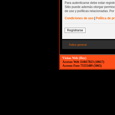
Para autenticarse debe estar regist
Sitio puede además otorgar permisos
de uso y políticas relacionadas. Por 
Condiciones de uso
|
Política de p
Registrarse
Índice general
Visitas Web (Hoy)
Accesos Web 114617823 (10617)
Accesos Foro 75555489 (5065)