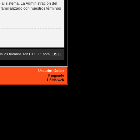
 al sistema. La Administración del
 familiarizado con nuestros términos
s los horarios son UTC + 1 hora [
DST
]
Usuarios Online
0 jugando
1 Sitio web