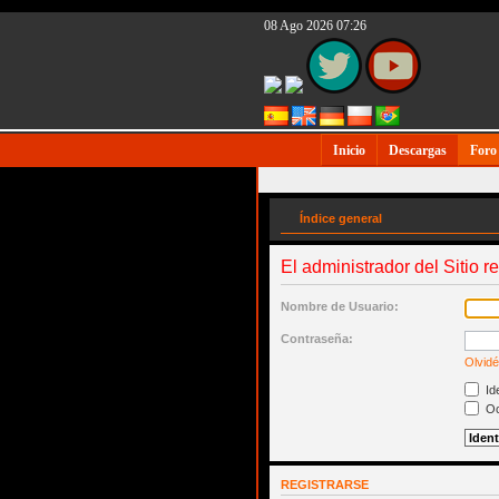
08 Ago 2026 07:26
Inicio
Descargas
Foro
Índice general
El administrador del Sitio r
Nombre de Usuario:
Contraseña:
Olvidé
Ide
Oc
REGISTRARSE