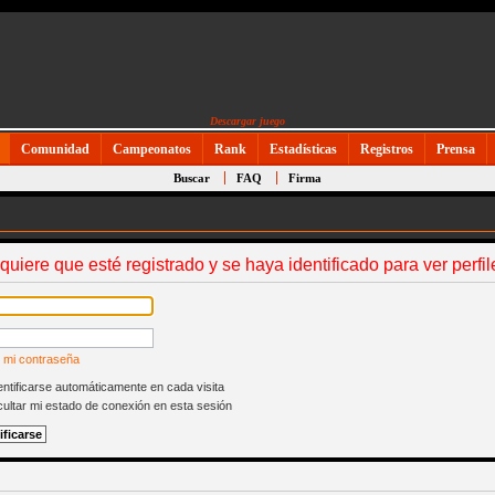
Descargar juego
Comunidad
Campeonatos
Rank
Estadísticas
Registros
Prensa
Buscar
FAQ
Firma
equiere que esté registrado y se haya identificado para ver perfil
 mi contraseña
ntificarse automáticamente en cada visita
ultar mi estado de conexión en esta sesión