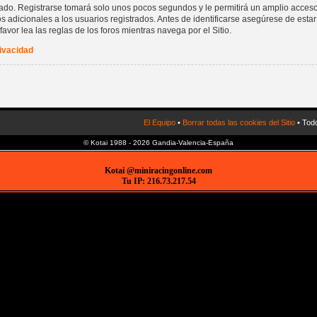
rado. Registrarse tomará solo unos pocos segundos y le permitirá un amplio acceso
 adicionales a los usuarios registrados. Antes de identificarse asegúrese de estar
favor lea las reglas de los foros mientras navega por el Sitio.
rivacidad
El Equipo
•
Borrar todas las cookies del Sitio
• Todo
© Kotai 1988 - 2026 Gandia-Valencia-España
Kotai @miniracingonline.com
Tu IP: 216.73.217.54