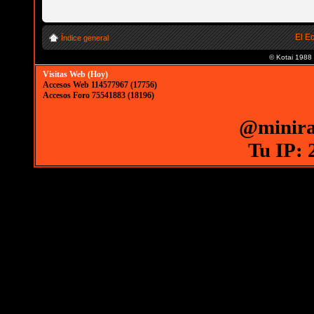
El E
Índice general
© Kotai 1988
Visitas Web (Hoy)
Accesos Web 114577967 (17756)
Accesos Foro 75541883 (18196)
@minira
Tu IP: 