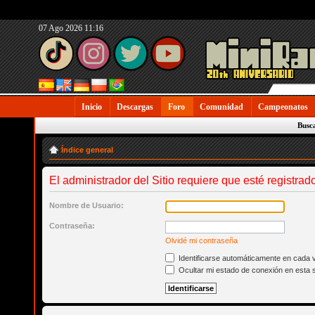
07 Ago 2026 11:16
Inicio
Descargas
Foro
Comunidad
Campeonatos
Busc
Índice general
El administrador del Sitio requiere que esté registrado
Nombre de Usuario:
Contraseña:
Olvidé mi contraseña
Identificarse automáticamente en cada v
Ocultar mi estado de conexión en esta 