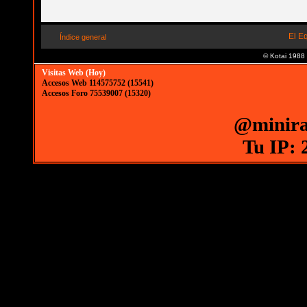
El E
Índice general
© Kotai 1988
Visitas Web (Hoy)
Accesos Web 114575752 (15541)
Accesos Foro 75539007 (15320)
@minira
Tu IP: 