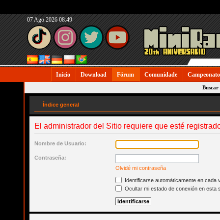
07 Ago 2026 08:49
Inicio
Download
Fórum
Comunidade
Campeonato
Buscar
Índice general
El administrador del Sitio requiere que esté registrado
Nombre de Usuario:
Contraseña:
Olvidé mi contraseña
Identificarse automáticamente en cada v
Ocultar mi estado de conexión en esta 