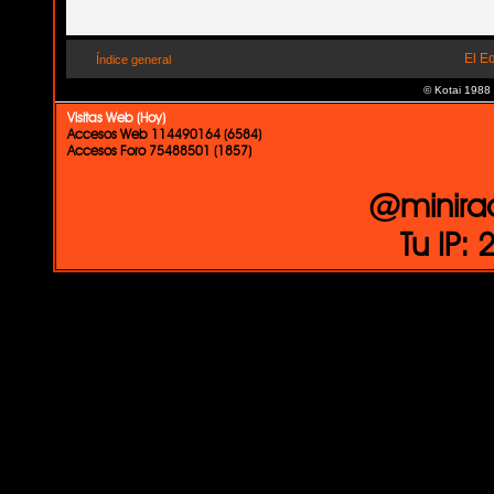
El E
Índice general
© Kotai 1988
Visitas Web (Hoy)
Accesos Web 114490164 (6584)
Accesos Foro 75488501 (1857)
@minira
Tu IP: