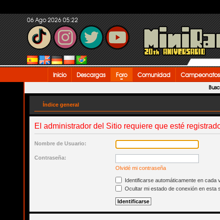
06 Ago 2026 05:22
Inicio
Descargas
Foro
Comunidad
Campeonatos
Busc
Índice general
El administrador del Sitio requiere que esté registrado
Nombre de Usuario:
Contraseña:
Olvidé mi contraseña
Identificarse automáticamente en cada v
Ocultar mi estado de conexión en esta 