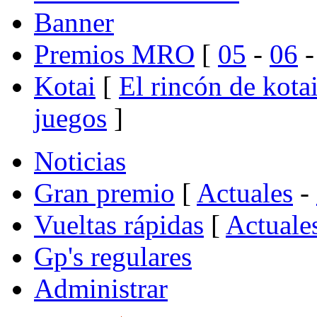
Banner
Premios MRO
[
05
-
06
Kotai
[
El rincón de kota
juegos
]
Noticias
Gran premio
[
Actuales
-
Vueltas rápidas
[
Actuale
Gp's regulares
Administrar