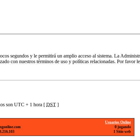
 pocos segundos y le permitirá un amplio acceso al sistema. La Administ
izado con nuestros términos de uso y políticas relacionadas. Por favor le
ios son UTC + 1 hora [
DST
]
Usuarios Online
ngonline.com
0 jugando
3.216.103
1 Sitio web