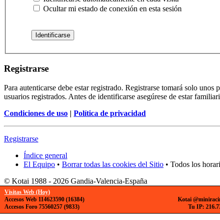
Ocultar mi estado de conexión en esta sesión
Registrarse
Para autenticarse debe estar registrado. Registrarse tomará solo unos
usuarios registrados. Antes de identificarse asegúrese de estar familiar
Condiciones de uso
|
Política de privacidad
Registrarse
Índice general
El Equipo
•
Borrar todas las cookies del Sitio
• Todos los horar
© Kotai 1988 - 2026 Gandia-Valencia-España
Visitas Web (Hoy)
Accesos Web 114623590 (16384)
Kotai @miniraci
Accesos Foro 75560257 (9833)
Tu IP: 216.7