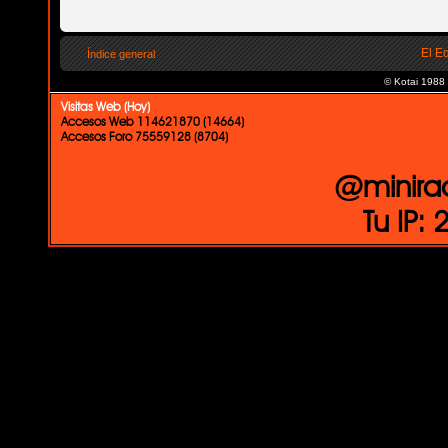
El E
Índice general
© Kotai 1988
Visitas Web (Hoy)
Accesos Web 114621870 (14664)
Accesos Foro 75559128 (8704)
@minira
Tu IP: