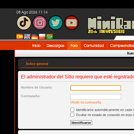
08 Ago 2026 11:14
Inicio
Descargas
Foro
Comunidad
Campeonatos
Busc
Índice general
El administrador del Sitio requiere que esté registrado
Nombre de Usuario:
Contraseña:
Olvidé mi contraseña
Identificarse automáticamente en cada v
Ocultar mi estado de conexión en esta 