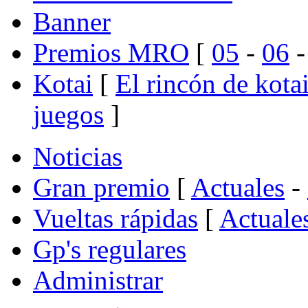
Banner
Premios MRO
[
05
-
06
Kotai
[
El rincón de kota
juegos
]
Noticias
Gran premio
[
Actuales
-
Vueltas rápidas
[
Actuale
Gp's regulares
Administrar