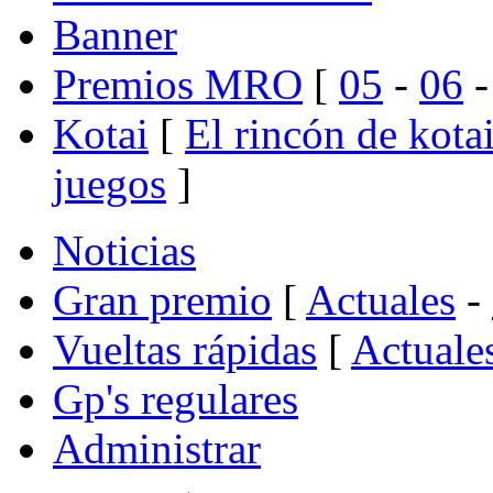
Banner
Premios MRO
[
05
-
06
Kotai
[
El rincón de kota
juegos
]
Noticias
Gran premio
[
Actuales
-
Vueltas rápidas
[
Actuale
Gp's regulares
Administrar